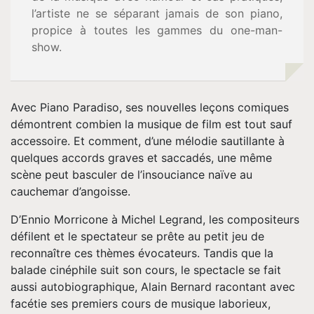
Vidéos
l’artiste ne se séparant jamais de son piano,
propice à toutes les gammes du one-man-
Tournée
show.
Espace
Avec Piano Paradiso, ses nouvelles leçons comiques
Pro
démontrent combien la musique de film est tout sauf
accessoire. Et comment, d’une mélodie sautillante à
Musique
quelques accords graves et saccadés, une même
scène peut basculer de l’insouciance naïve au
Contact
cauchemar d’angoisse.
D’Ennio Morricone à Michel Legrand, les compositeurs
défilent et le spectateur se prête au petit jeu de
reconnaître ces thèmes évocateurs. Tandis que la
balade cinéphile suit son cours, le spectacle se fait
aussi autobiographique, Alain Bernard racontant avec
facétie ses premiers cours de musique laborieux,