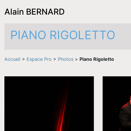
Alain BERNARD
PIANO RIGOLETTO
Accueil
>
Espace Pro
>
Photos
>
Piano Rigoletto