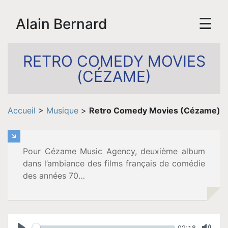
☰
Alain Bernard
RETRO COMEDY MOVIES
(CÉZAME)
Accueil
Accueil
>
Musique
>
Retro Comedy Movies (Cézame)
Biographie
Vidéos
Pour Cézame Music Agency, deuxième album
dans l’ambiance des films français de comédie
des années 70…
Tournée
Espace
Seek
Current
02:18