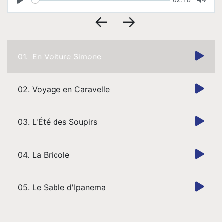
Pro
time
Play
Toggl
Mute
←
→
Musique
01.
En Voiture Simone
Contact
02.
Voyage en Caravelle
03.
L'Été des Soupirs
04.
La Bricole
05.
Le Sable d'Ipanema