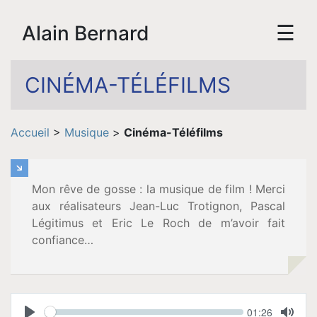
☰
Alain Bernard
CINÉMA-TÉLÉFILMS
Accueil
Accueil
>
Musique
>
Cinéma-Téléfilms
Biographie
Mon rêve de gosse : la musique de film ! Merci
Vidéos
aux réalisateurs Jean-Luc Trotignon, Pascal
Légitimus et Eric Le Roch de m’avoir fait
confiance…
Tournée
Espace
Seek
Current
01:26