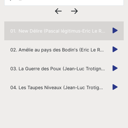
Pro
time
Play
Toggl
Mute
←
→
Musique
01.
New Délire (Pascal légitimus-Eric Le Roch)
Contact
02.
Amélie au pays des Bodin's (Eric Le Roch)
03.
La Guerre des Poux (Jean-Luc Trotignon)
04.
Les Taupes Niveaux (Jean-Luc Trotignon)